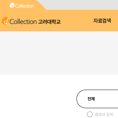
고려대학교
자료검색
결과내 검색