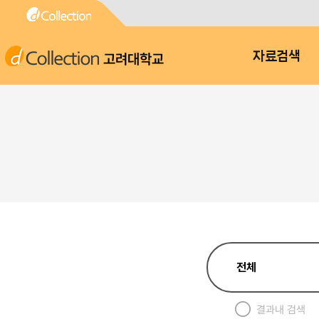
고려대학교
자료검색
결과내 검색