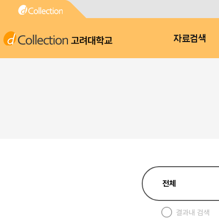
고려대학교
자료검색
결과내 검색