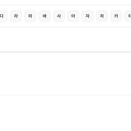
다
라
마
바
사
아
자
차
카