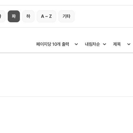
타
파
하
A ~ Z
기타