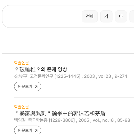
전체
가
나
학술논문
？破睡椎？의 존재 양상
金埈亨
고전문학연구 [1225-1445] , 2003 , vol.23 , 9-274
원문보기
학술논문
＂暴露與諷刺＂論爭中的郭沫若和茅盾
백영길
중국학논총 [1229-3806] , 2005 , vol., no.18 , 85-98
원문보기