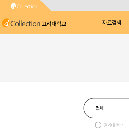
고려대학교
자료검색
결과내 검색