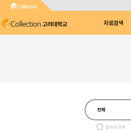
고려대학교
자료검색
결과내 검색