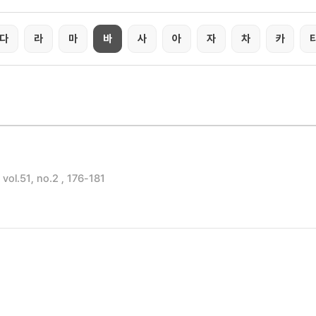
다
라
마
바
사
아
자
차
카
l.51, no.2 , 176-181