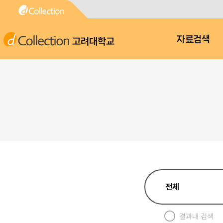
고려대학교
자료검색
결과내 검색