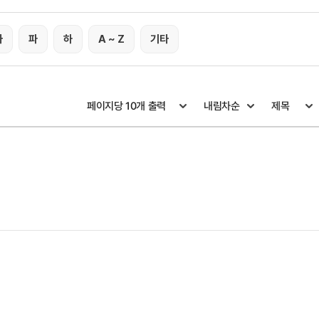
타
파
하
A ~ Z
기타