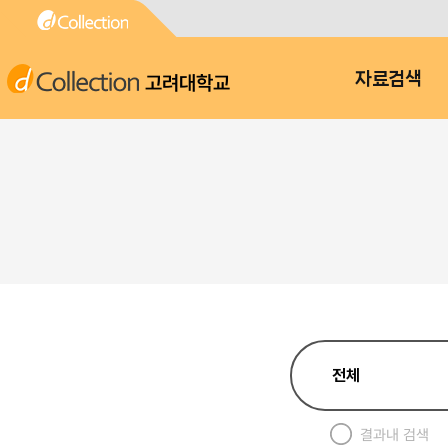
고려대학교
자료검색
결과내 검색