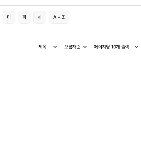
타
파
하
A ~ Z