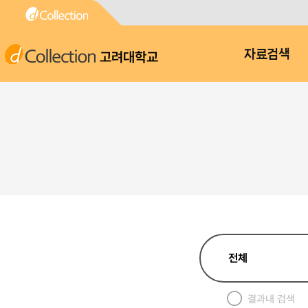
고려대학교
자료검색
결과내 검색