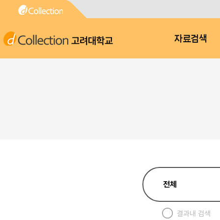
고려대학교
자료검색
결과내 검색