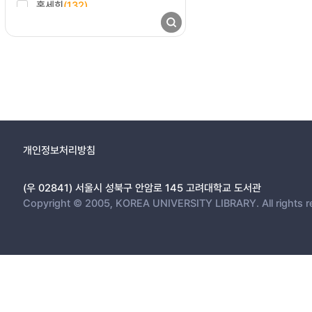
홍세희
(132)
한국어학회
(162)
1999
(59)
김용찬
(127)
한국전기전자재료학회
(162)
1998
(55)
김지현
(126)
한국체육과학회
(162)
1997
(61)
이우균
(124)
고려대학교 아세아문제연구원
(161)
1996
(30)
조대연
(122)
고려대학교세종캠퍼스 한국학연구
1995
(25)
김현정
(121)
소
(161)
1994
(20)
홍후조
(120)
대한내과학회
(161)
1993
(18)
박철
(119)
개인정보처리방침
한국경영학회
(159)
1992
(12)
임종인
(119)
대한이비인후과학회
(158)
1991
(10)
송재복
(116)
(우 02841) 서울시 성북구 안암로 145 고려대학교 도서관
한국컴퓨터교육학회
(158)
1990
(2)
Copyright © 2005, KOREA UNIVERSITY LIBRARY. All rights r
김윤재
(115)
한국분자세포생물학회
(157)
1989
(4)
이상민
(114)
한국정밀공학회
(148)
1988
(8)
이홍식
(112)
대한금속·재료학회
(147)
1987
(2)
이상훈
(110)
대한산부인과학회
(145)
1986
(5)
김승현
(109)
한국식품영양과학회
(145)
1985
(10)
백세현
(109)
한국회계학회
(145)