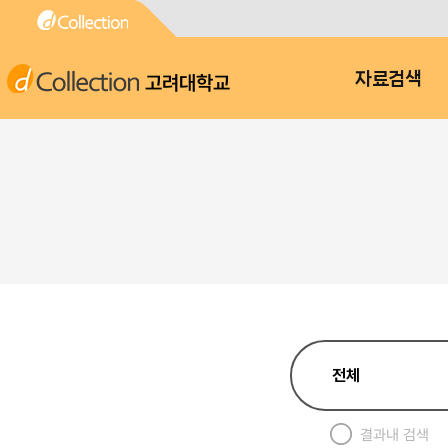
고려대학교
자료검색
결과내 검색