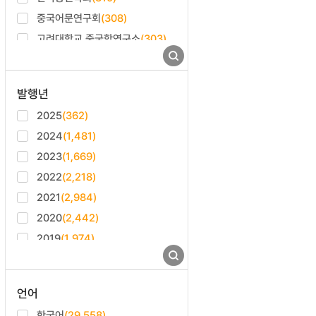
중국어문연구회
(308)
고려대학교 중국학연구소
(303)
대한기계학회
(301)
대한의학회
(298)
발행년
고려사학회
(293)
2025
(362)
대한건축학회
(279)
2024
(1,481)
대한피부과학회
(277)
2023
(1,669)
한국자료분석학회
(271)
2022
(2,218)
대한화학회
(266)
2021
(2,984)
우리어문학회
(256)
2020
(2,442)
고려대학교 민족문화연구원
(251)
2019
(1,974)
한국체육학회
(251)
2018
(1,620)
대한안과학회
(244)
2017
(1,238)
고려대학교 법학연구원
(243)
언어
2016
(1,188)
한국일본학회
(231)
한국어
(29,558)