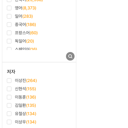
2015
(1,210)
안암교육학회
(226)
영어
(8,373)
2014
(1,165)
한국통계학회
(222)
일어
(283)
2013
(1,199)
한국미생물·생명공학회
(219)
중국어
(186)
2012
(1,878)
학습자중심교과교육학회
(205)
프랑스어
(60)
2011
(3,434)
대한토목학회
(201)
독일어
(20)
2010
(3,229)
한국식품과학회
(198)
스페인어
(16)
2009
(2,927)
안암법학회
(197)
러시아어
(11)
2008
(2,726)
민족어문학회
(196)
2007
(2,481)
대한전기학회
(189)
저자
2006
(2,228)
대한산업공학회
(181)
이상진
(264)
2005
(2,111)
대한전자공학회
(172)
신현석
(155)
2004
(1,924)
대한마취통증의학회
(167)
이동훈
(136)
2003
(1,645)
한국정보처리학회
(165)
김일환
(135)
2002
(1,520)
한국화학공학회
(165)
유철상
(134)
2001
(248)
고려대학교 글로벌일본연구원
이상우
(134)
(164)
2000
(82)